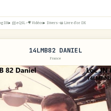
og DX
📨 eQSL
🎥 Vidéos
Divers
📖 Livre d'or DX
14LMB82 DANIEL
France