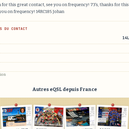
for this great contact, see you on frequency! 73's, thanks for this
 you on frequency! 14RC185 Johan
S DU CONTACT
14
tion
Autres eQSL depuis France