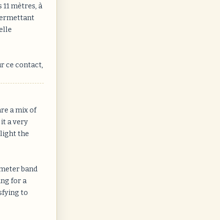
s 11 mètres, à
permettant
elle
r ce contact,
re a mix of
it a very
light the
1 meter band
ng for a
sfying to