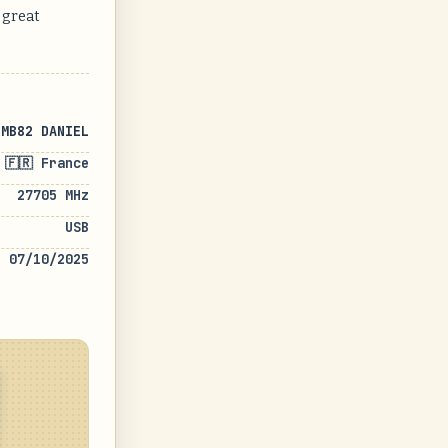
 great
LMB82 DANIEL
🇫🇷 France
27705 MHz
USB
07/10/2025