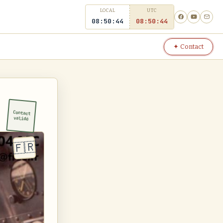
LOCAL
UTC
08:50:44
08
50
44
✦ Contact
Contact
validé
🇫🇷