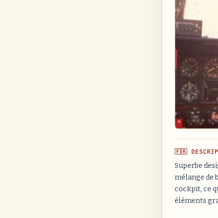
🇫🇷 DESCRI
Superbe desi
mélange de b
cockpit, ce q
éléments gra