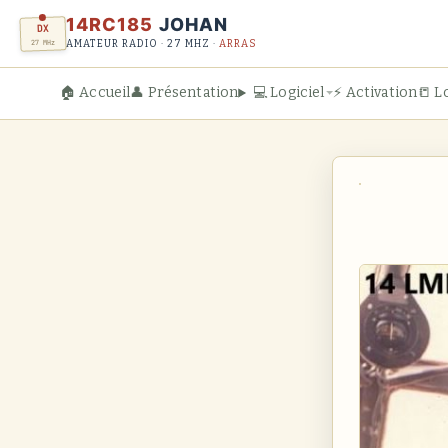
14RC185
JOHAN
DX
27 MHz
AMATEUR RADIO · 27 MHZ ·
ARRAS
🏠 Accueil
👤 Présentation
💻 Logiciel
⚡ Activation
📒 L