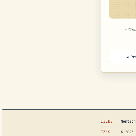
« Cha
◀ Pr
LIENS
Mention
73'S
© 2026