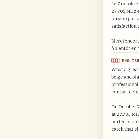
Le 7 octobre 
27.705 MHz e
un skip parfa
satisfaction d
Merci encore 
à bientôt en
🇬🇧 ENGLIS
What a great
beige and bla
professional
contact detai
On October 7,
at 27.705 MH
perfect skip 
catch that cl