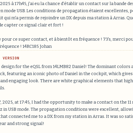
2025 à 17h45, j'ai eu la chance d'établir un contact sur la bande de
n mode USB. Les conditions de propagation étaient excellentes, 
it qui m'a permis de rejoindre un DX depuis ma station à Arras. Qu
e capter ce signal clair et fort !
pour ce super contact, et à bientôt en fréquence ! 73's, merci pou
 fréquence ! 14RC185 Johan
H VERSION
 design for the eQSL from 14LMB82 Daniel! The dominant colors a
ck, featuring an iconic photo of Daniel in the cockpit, which gives 
 and engaging look. There are white graphical elements that high
ls.
 2025, at 17:45, I had the opportunity to make a contact on the 1
z in USB mode. The propagation conditions were excellent, allowi
that connected me to a DX from my station in Arras. It was so sati
ear and strong signal!