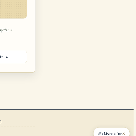
gée. »
te ▶
g
×
✍️
Livre d'or