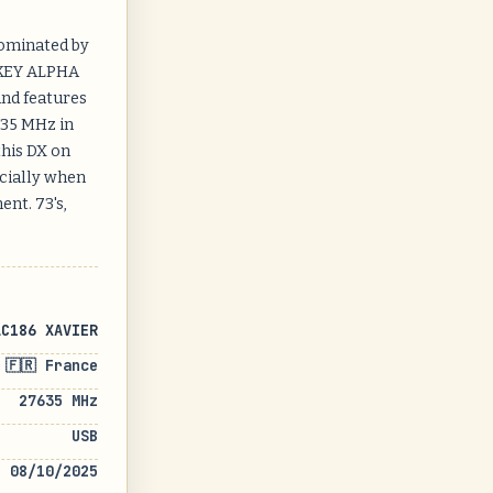
dominated by
ISKEY ALPHA
und features
635 MHz in
this DX on
ecially when
ent. 73's,
AC186 XAVIER
🇫🇷 France
27635 MHz
USB
08/10/2025