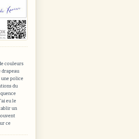
de couleurs
le drapeau
 une police
ations du
réquence
ai eu le
tablir un
 souvent
ur ce