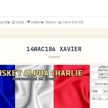
og DX
📨 eQSL
🎥 Vidéos
Divers
📖 Livre d'or DX
14WAC186 XAVIER
France