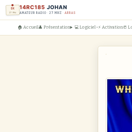
14RC185
JOHAN
DX
27 MHz
AMATEUR RADIO · 27 MHZ ·
ARRAS
🏠 Accueil
👤 Présentation
💻 Logiciel
⚡ Activation
📒 L