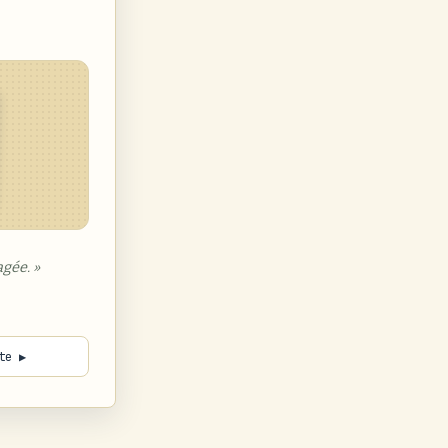
gée. »
te ▶