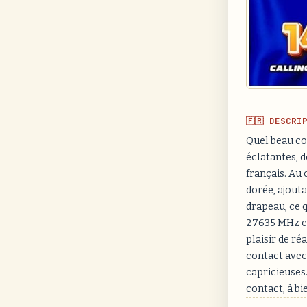
🇫🇷 DESCRI
Quel beau co
éclatantes, d
français. Au
dorée, ajouta
drapeau, ce q
27635 MHz en
plaisir de ré
contact avec
capricieuses
contact, à b