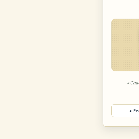
« Cha
◀ Pr