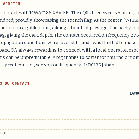
H VERSION
 contact with 14WAC186 XAVIER! The eQSL I received is vibrant, 
 and red, proudly showcasing the French flag. At the center, “WH
nds out in a golden font, adding a touch of prestige. The backgro
lag, giving the card depth. The contact occurred on frequency 27
opagation conditions were favorable, and I was thrilled to make 
band. It's always rewarding to connect with a local operator, esp
ns can be unpredictable. A big thanks to Xavier for this radio mom
his great contact, see you on frequency! 14RC185 Johan
S DU CONTACT
14W
tion