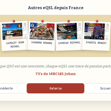
Autres eQSL depuis France
14VD127 JEAN
14SD008 GERARD
14VD231 BENOIT
14VD336 MICKAEL
MICHEL
que QSO est une rencontre, chaque eQSL une trace de passion parta
73's de 14RC185 Johan
écédente
Galerie
Suivan