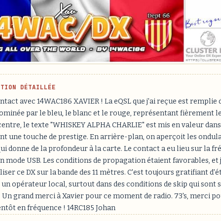
PTION DÉTAILLÉE
ntact avec 14WAC186 XAVIER ! La eQSL que j'ai reçue est remplie 
ominée par le bleu, le blanc et le rouge, représentant fièrement 
 centre, le texte "WHISKEY ALPHA CHARLIE" est mis en valeur dans
nt une touche de prestige. En arrière-plan, on aperçoit les ondul
ui donne de la profondeur à la carte. Le contact a eu lieu sur la f
 mode USB. Les conditions de propagation étaient favorables, et j'
aliser ce DX sur la bande des 11 mètres. C'est toujours gratifiant d'é
 un opérateur local, surtout dans des conditions de skip qui sont
. Un grand merci à Xavier pour ce moment de radio. 73's, merci po
ientôt en fréquence ! 14RC185 Johan