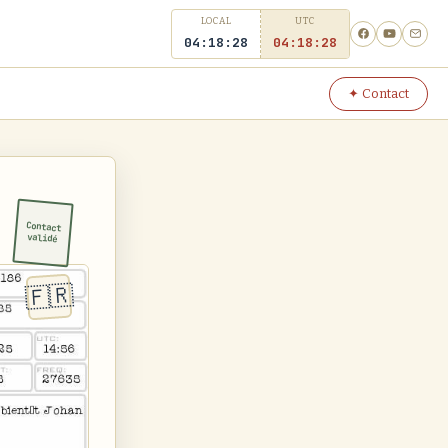
LOCAL
UTC
04:18:28
04
18
28
✦ Contact
Contact
validé
🇫🇷