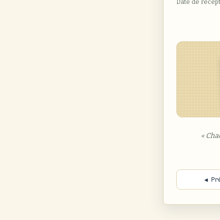
Date de récep
« Cha
◀ Pr