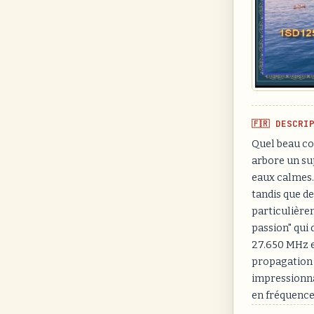
🇫🇷 DESCRI
Quel beau con
arbore un su
eaux calmes. 
tandis que d
particulièrem
passion" qui 
27.650 MHz en
propagation 
impressionna
en fréquence