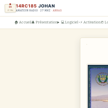
14RC185
JOHAN
DX
27 MHz
AMATEUR RADIO · 27 MHZ ·
ARRAS
🏠 Accueil
👤 Présentation
💻 Logiciel
⚡ Activation
📒 L