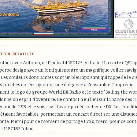
PTION DÉTAILLÉE
tact avec Antonio, de l'indicatif 1SD125 en Italie ! La carte eQSL qu
perbe design avec un fond qui montre un magnifique voilier navig
Les couleurs dominantes sont un bleu apaisant qui rappelle le cie
es touches dorées ajoutent une élégance à l'ensemble. J'apprécie
ent le logo du groupe World DX Radio et le texte "Sailing the wor
donne un esprit d'aventure. Ce contact a eu lieu sur la bande des 11
 mode USB, et je suis ravi d'avoir pu décrocher ce DX. Les condit
étaient favorables, permettant un contact direct sur une distanc
nte. Merci pour ce moment de partage ! 73's, merci pour ce conta
 ! 14RC185 Johan