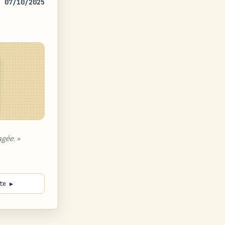
07/10/2025
gée. »
te ▶