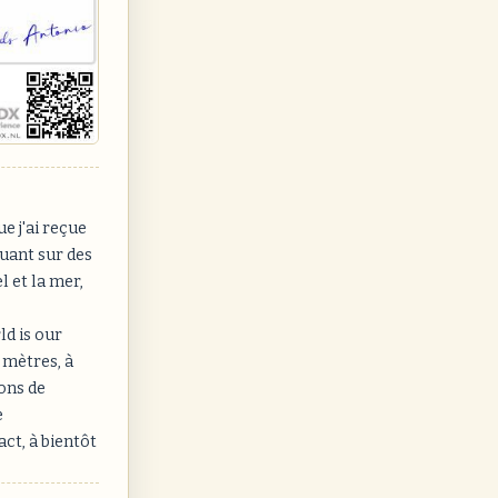
e j'ai reçue
uant sur des
l et la mer,
ld is our
 mètres, à
ions de
e
ct, à bientôt