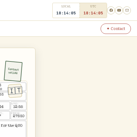
LOCAL
UTC
18:14:05
18
14
05
✦ Contact
Contact
validé
🇮🇹