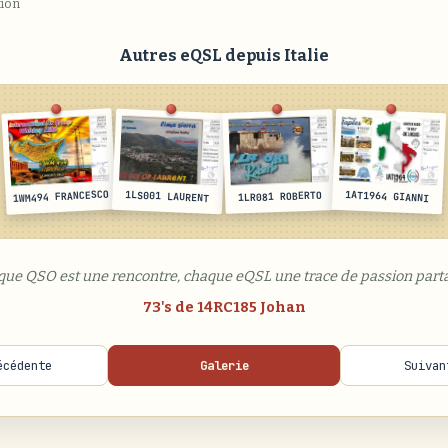
tion
Autres eQSL depuis Italie
1WM494 FRANCESCO
1LS001 LAURENT
1AT1964 GIANNI
1LR081 ROBERTO
que QSO est une rencontre, chaque eQSL une trace de passion parta
73's de 14RC185 Johan
écédente
Galerie
Suivan