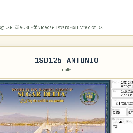
og DX
📨 eQSL
🎥 Vidéos
Divers
📖 Livre d'or DX
1SD125 ANTONIO
Italie