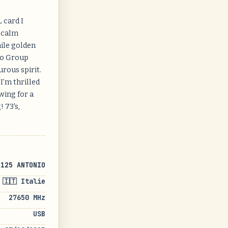
 card I
s calm
hile golden
dio Group
urous spirit.
I’m thrilled
wing for a
 73's,
D125 ANTONIO
🇮🇹 Italie
27650 MHz
USB