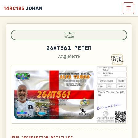
☰
14RC185
JOHAN
Contact
validé
26AT561 PETER
Angleterre
🇬🇧
🇫🇷 DESCRIPTION DÉTAILLÉE