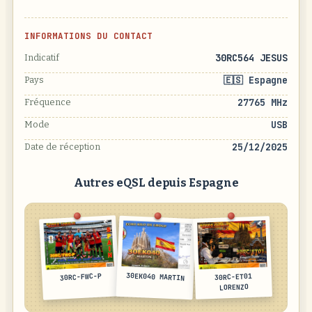
INFORMATIONS DU CONTACT
30RC564 JESUS
Indicatif
🇪🇸 Espagne
Pays
27765 MHz
Fréquence
USB
Mode
25/12/2025
Date de réception
Autres eQSL depuis Espagne
30EK040 MARTIN
30RC-FWC-P
30RC-ET01
LORENZO