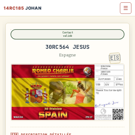
☰
14RC185
JOHAN
Contact
validé
30RC564 JESUS
Espagne
🇪🇸
🇫🇷 DESCRIPTION DÉTAILLÉE