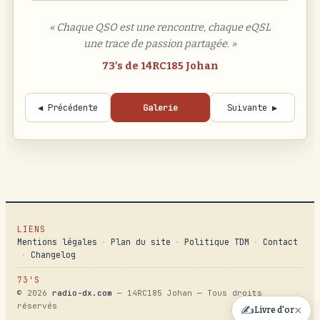
« Chaque QSO est une rencontre, chaque eQSL
une trace de passion partagée. »
73's de 14RC185 Johan
◀ Précédente
Galerie
Suivante ▶
LIENS
Mentions légales
·
Plan du site
·
Politique TDM
·
Contact
·
Changelog
73'S
© 2026
radio-dx.com
— 14RC185 Johan — Tous droits
réservés
×
✍️
Livre d'or