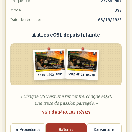
27765 MHz
Fréquence
USB
Mode
08/10/2025
Date de réception
Autres eQSL depuis Irlande
29RC-ET02 TONY
29RC-ET01 DAVID
« Chaque QSO est une rencontre, chaque eQSL
une trace de passion partagée. »
73's de 14RC185 Johan
◀ Précédente
Galerie
Suivante ▶