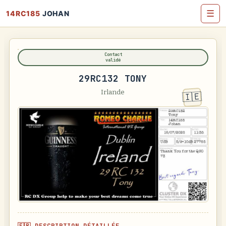
☰
14RC185
JOHAN
Contact
validé
29RC132 TONY
Irlande
🇮🇪
🇫🇷 DESCRIPTION DÉTAILLÉE