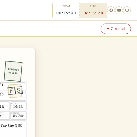
LOCAL
UTC
06:19:38
06
19
38
✦ Contact
Contact
validé
🇪🇸