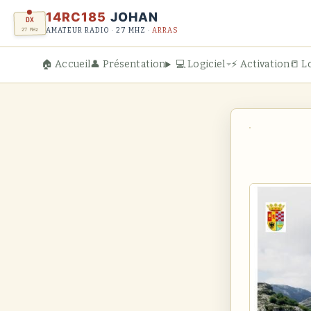
14RC185
JOHAN
DX
27 MHz
AMATEUR RADIO · 27 MHZ ·
ARRAS
🏠 Accueil
👤 Présentation
💻 Logiciel
⚡ Activation
📒 L