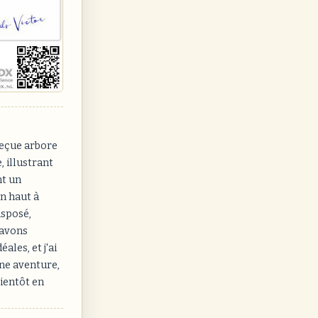
reçue arbore
 illustrant
nt un
en haut à
isposé,
 avons
les, et j'ai
une aventure,
bientôt en