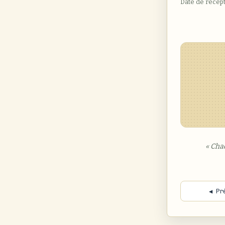
Date de récep
« Cha
◀ Pr