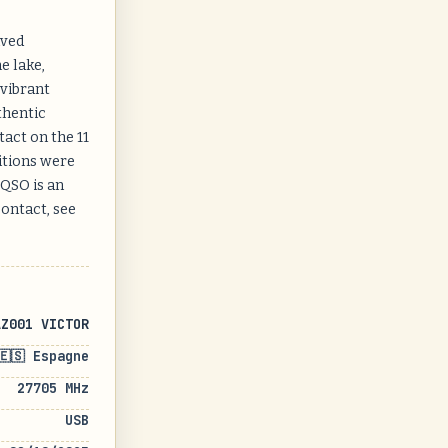
ived
e lake,
 vibrant
thentic
tact on the 11
itions were
 QSO is an
contact, see
AZ001 VICTOR
🇪🇸 Espagne
27705 MHz
USB