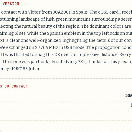
H VERSION
 contact with Victor from 30AZ001 in Spain! The eQSL card I rece
stunning landscape of lush green mountains surrounding a seren
lecting the natural beauty of the region. The dominant colors are
alming blues, while the Spanish emblem in the top left adds an au
xt is clear and well-organized, highlighting the details of our con
 We exchanged on 27705 MHz in USB mode. The propagation cond
d I was thrilled to snag this DX over an impressive distance. Every
d this one was particularly satisfying. 73's, thanks for this great 
ency! 14RC185 Johan
S DU CONTACT
30