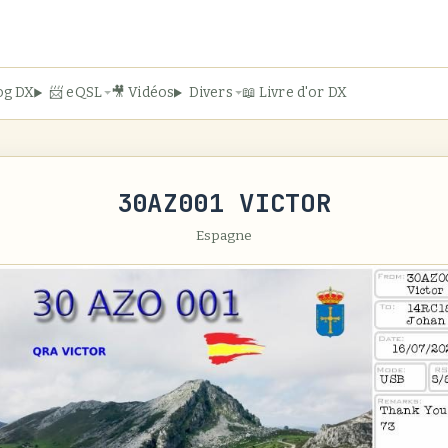
og DX
📨 eQSL
🎥 Vidéos
Divers
📖 Livre d'or DX
30AZ001 VICTOR
Espagne