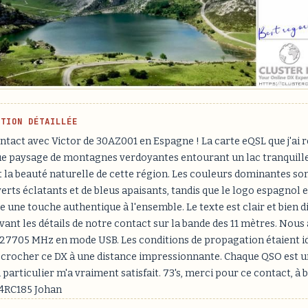
PTION DÉTAILLÉE
ntact avec Victor de 30AZ001 en Espagne ! La carte eQSL que j'ai 
e paysage de montagnes verdoyantes entourant un lac tranquille,
 la beauté naturelle de cette région. Les couleurs dominantes so
rts éclatants et de bleus apaisants, tandis que le logo espagnol 
 une touche authentique à l'ensemble. Le texte est clair et bien d
vant les détails de notre contact sur la bande des 11 mètres. Nous
27705 MHz en mode USB. Les conditions de propagation étaient idéa
'accrocher ce DX à une distance impressionnante. Chaque QSO est 
n particulier m'a vraiment satisfait. 73's, merci pour ce contact, à 
14RC185 Johan