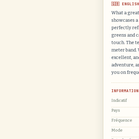
🇬🇧 ENGLIS
What a great
showcases a 
perfectly ref
greens and c
touch. The te
meter band.
excellent, an
adventure, an
you on frequ
INFORMATION
Indicatif
Pays
Fréquence
Mode