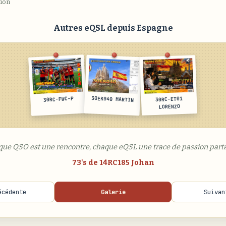
tion
Autres eQSL depuis Espagne
30EK040 MARTIN
30RC-FWC-P
30RC-ET01
LORENZO
que QSO est une rencontre, chaque eQSL une trace de passion parta
73's de 14RC185 Johan
écédente
Galerie
Suivan