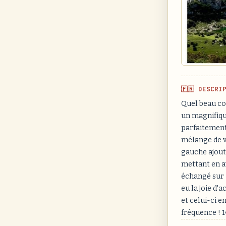
🇫🇷 DESCRI
Quel beau co
un magnifiqu
parfaitement
mélange de ve
gauche ajoute
mettant en a
échangé sur 
eu la joie d
et celui-ci e
fréquence ! 