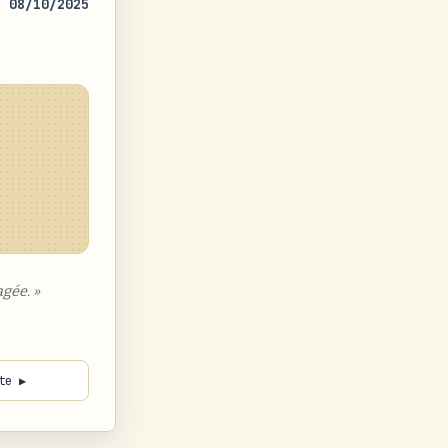
08/10/2025
gée. »
te ▶